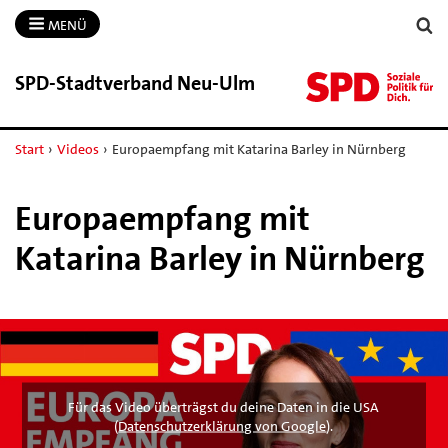
MENÜ
SPD-​Stadtverband Neu-​Ulm
Start
›
Videos
›
Europaempfang mit Katarina Barley in Nürnberg
Europaempfang mit
Katarina Barley in Nürnberg
Für das Video überträgst du deine Daten in die USA
(
Datenschutzerklärung von Google
).